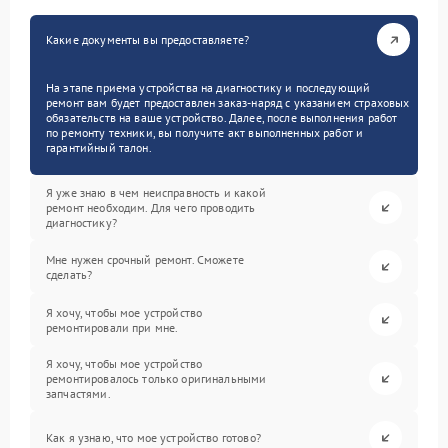
Какие документы вы предоставляете?
На этапе приема устройства на диагностику и последующий
ремонт вам будет предоставлен заказ-наряд с указанием страховых
обязательств на ваше устройство. Далее, после выполнения работ
по ремонту техники, вы получите акт выполненных работ и
гарантийный талон.
Я уже знаю в чем неисправность и какой
ремонт необходим. Для чего проводить
диагностику?
Мне нужен срочный ремонт. Сможете
сделать?
Я хочу, чтобы мое устройство
ремонтировали при мне.
Я хочу, чтобы мое устройство
ремонтировалось только оригинальными
запчастями.
Как я узнаю, что мое устройство готово?