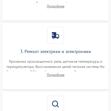
течеискателем. Демонтаж старого фильтра-осушителя и
Подробнее
продувка капиллярной трубки для устранения засоров.
3. Ремонт электрики и электроники
Прозвонка пускозащитного реле, датчиков температуры и
терморегулятора. Восстановление цепей питания системы No
Frost, включая ТЭН оттайки и вентилятор. Ремонт или замена
Подробнее
платы управления при сбоях алгоритмов.