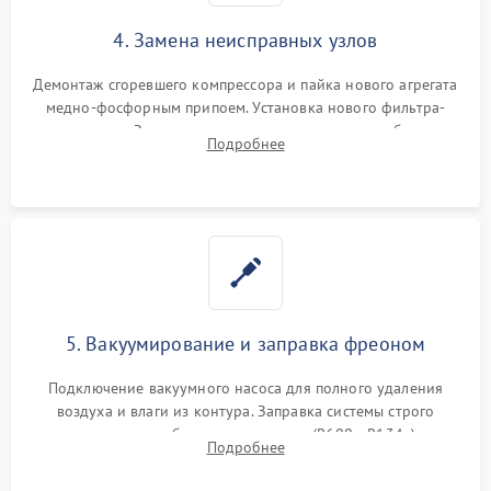
4. Замена неисправных узлов
Демонтаж сгоревшего компрессора и пайка нового агрегата
медно-фосфорным припоем. Установка нового фильтра-
осушителя. Замена изношенных вентиляторов обдува,
Подробнее
сломанных заслонок или поврежденных дверных петель.
5. Вакуумирование и заправка фреоном
Подключение вакуумного насоса для полного удаления
воздуха и влаги из контура. Заправка системы строго
дозированным объемом хладагента (R600a, R134a) по
Подробнее
электронным весам. Контроль рабочего давления в системе.