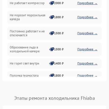
Не работает компрессор
2000 ₽
Подробнее →
Электропитание
Не морозит морозильная
Дренаж
1800 ₽
Подробнее →
камера
Оттайка
Постоянно работает и не
1500 ₽
Подробнее →
отключается
Программное обеспечение
Образование льда в
1500 ₽
Подробнее →
холодильной камере
Не горит свет внутри
1400 ₽
Подробнее →
Поломка термостата
1800 ₽
Подробнее →
Не работает вентилятор
1800 ₽
Подробнее →
Этапы ремонта холодильника Fhiaba
Поломка системы No Frost
2600 ₽
Подробнее →