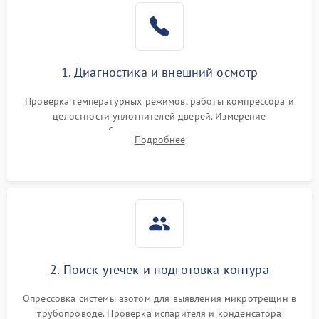
Образование конденсата
1800 ₽
Подробнее →
на стенках
Сбой в работе инвертора
2100 ₽
Подробнее →
1. Диагностика и внешний осмотр
Запах горелого при
2000 ₽
Подробнее →
Проверка температурных режимов, работы компрессора и
работе
целостности уплотнителей дверей. Измерение
сопротивления обмоток мотора, проверка термостата и
Не включается
Подробнее
1000 ₽
Подробнее →
считывание кодов ошибок с электронного дисплея.
холодильник
Проблемы с системой
автоматической
1800 ₽
Подробнее →
разморозки
2. Поиск утечек и подготовка контура
Опрессовка системы азотом для выявления микротрещин в
трубопроводе. Проверка испарителя и конденсатора