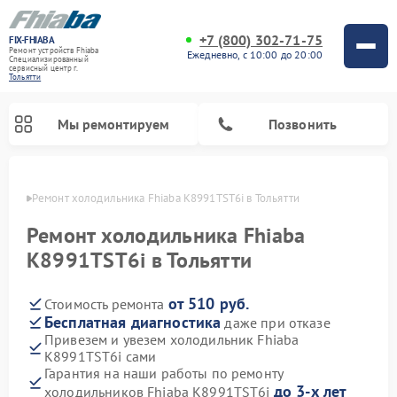
+7 (800) 302-71-75
FIX-FHIABA
Ремонт устройств Fhiaba
Ежедневно, с 10:00 до 20:00
Специализированный
cервисный центр г.
Тольятти
Мы ремонтируем
Позвонить
ьятти
Ремонт холодильника Fhiaba K8991TST6i в Тольятти
Ремонт холодильника Fhiaba
K8991TST6i в Тольятти
от 510 руб.
Стоимость ремонта
Бесплатная диагностика
даже при отказе
Привезем и увезем холодильник Fhiaba
K8991TST6i сами
Гарантия на наши работы по ремонту
до 3-х лет
холодильников Fhiaba K8991TST6i