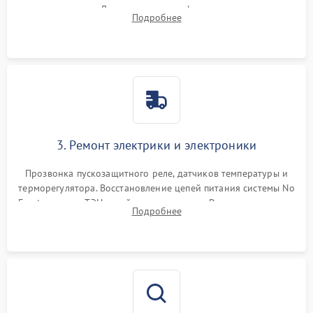
течеискателем. Демонтаж старого фильтра-осушителя и
Подробнее
продувка капиллярной трубки для устранения засоров.
3. Ремонт электрики и электроники
Прозвонка пускозащитного реле, датчиков температуры и
терморегулятора. Восстановление цепей питания системы No
Frost, включая ТЭН оттайки и вентилятор. Ремонт или замена
Подробнее
платы управления при сбоях алгоритмов.