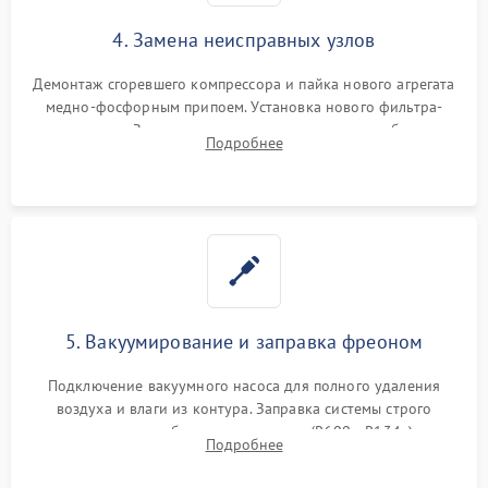
4. Замена неисправных узлов
Демонтаж сгоревшего компрессора и пайка нового агрегата
медно-фосфорным припоем. Установка нового фильтра-
осушителя. Замена изношенных вентиляторов обдува,
Подробнее
сломанных заслонок или поврежденных дверных петель.
5. Вакуумирование и заправка фреоном
Подключение вакуумного насоса для полного удаления
воздуха и влаги из контура. Заправка системы строго
дозированным объемом хладагента (R600a, R134a) по
Подробнее
электронным весам. Контроль рабочего давления в системе.