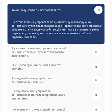
Какие документы вы предоставляете?
На этапе приема устройства на диагностику и последующий
ремонт вам будет предоставлен заказ-наряд с указанием страховых
обязательств на ваше устройство. Далее, после выполнения работ
по ремонту техники, вы получите акт выполненных работ и
гарантийный талон.
Я уже знаю в чем неисправность и какой
ремонт необходим. Для чего проводить
диагностику?
Мне нужен срочный ремонт. Сможете
сделать?
Я хочу, чтобы мое устройство
ремонтировали при мне.
Я хочу, чтобы мое устройство
ремонтировалось только оригинальными
запчастями.
Как я узнаю, что мое устройство готово?