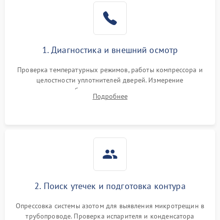
Образование конденсата
1800 ₽
Подробнее →
на стенках
Сбой в работе инвертора
2100 ₽
Подробнее →
1. Диагностика и внешний осмотр
Запах горелого при
2000 ₽
Подробнее →
Проверка температурных режимов, работы компрессора и
работе
целостности уплотнителей дверей. Измерение
сопротивления обмоток мотора, проверка термостата и
Не включается
Подробнее
1000 ₽
Подробнее →
считывание кодов ошибок с электронного дисплея.
холодильник
Проблемы с системой
автоматической
1800 ₽
Подробнее →
разморозки
2. Поиск утечек и подготовка контура
Опрессовка системы азотом для выявления микротрещин в
трубопроводе. Проверка испарителя и конденсатора