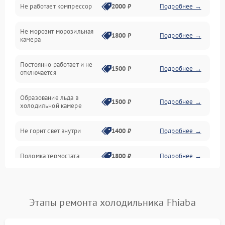
Не работает компрессор
2000 ₽
Подробнее →
Электропитание
Не морозит морозильная
Дренаж
1800 ₽
Подробнее →
камера
Оттайка
Постоянно работает и не
1500 ₽
Подробнее →
отключается
Программное обеспечение
Образование льда в
1500 ₽
Подробнее →
холодильной камере
Не горит свет внутри
1400 ₽
Подробнее →
Поломка термостата
1800 ₽
Подробнее →
Не работает вентилятор
1800 ₽
Подробнее →
Этапы ремонта холодильника Fhiaba
Поломка системы No Frost
2600 ₽
Подробнее →