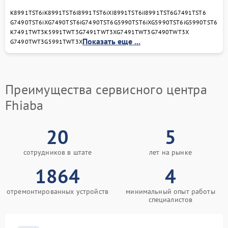
K8991TST6i
K8991TST6
I8991TST6iX
I8991TST6i
I8991TST6
G7491TST6
G7490TST6iX
G7490TST6i
G7490TST6
G5990TST6iX
G5990TST6i
G5990TST6
K7491TWT3
K5991TWT3
G7491TWT3X
G7491TWT3
G7490TWT3X
Показать еще ...
G7490TWT3
G5991TWT3X
Преимущества сервисного центра
Fhiaba
20
5
сотрудников в штате
лет на рынке
1864
4
отремонтированных устройств
минимальный опыт работы
специалистов