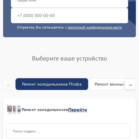
Перевешивание дверей
750 рублей
Ремонт/замена датчика
Отправляя, Вы соглашаетесь с
политикой конфиденциальности
650 рублей
температуры
Прочистка дренажной
890 рублей
системы
Выберите ваше устройство
←
→
Ремонт холодильников Fhiaba
Ремонт винных шкафо
Перейти
Ремонт холодильников