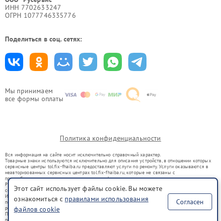
ИНН 7702633247
ОГРН 1077746335776
Поделиться в соц. сетях:
Мы принимаем
все формы оплаты
Политика конфиденциальности
Вся информация на сайте носит исключительно справочный характер.
Товарные знаки используются исключительно для описания устройств, в отношении которых
сервисные центры tol.fix-fhaiba.ru предоставляют услуги по ремонту. Услуги оказываются в
неавторизованных сервисных центрах tol.fix-fhaiba.ru, которые не связаны с
правообладателями товарных знаков или их официальными представителями.
Ремонт осуществляется для устройств, уже введенных в гражданский оборот в соответствии
Этот сайт использует файлы cookie. Вы можете
со статьей 1487 ГК РФ.
Использование товарных знаков не преследует цели индивидуализации услуг или введения
ознакомиться с
правилами использования
Согласен
потребителей в заблуждение, а служит для информирования о предоставляемых услугах по
файлов cookie
ремонту техники указанных брендов.
Представленная на сайте информация не является публичной офертой, определяемой
положениями Статьи 437(2) Гражданского кодекса РФ